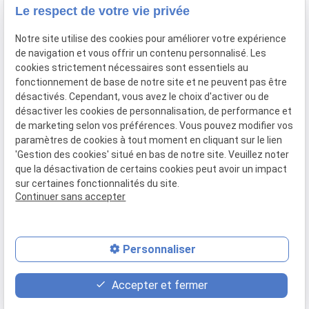
Achat / Vente Or
Le respect de votre vie privée
Achat / Vente Argent
Notre site utilise des cookies pour améliorer votre expérience
Rachat de bijoux en or
de navigation et vous offrir un contenu personnalisé. Les
Informations
cookies strictement nécessaires sont essentiels au
Fiscalité
fonctionnement de base de notre site et ne peuvent pas être
Les agences
désactivés. Cependant, vous avez le choix d'activer ou de
Offres du moment
désactiver les cookies de personnalisation, de performance et
Actualités
de marketing selon vos préférences. Vous pouvez modifier vos
Contact
paramètres de cookies à tout moment en cliquant sur le lien
'Gestion des cookies' situé en bas de notre site. Veuillez noter
Mentions légales
que la désactivation de certains cookies peut avoir un impact
sur certaines fonctionnalités du site.
Politique de confidentialité
Continuer sans accepter
Gestion des cookies
Plan du site
Personnaliser
place
contact_page
phone
Accepter et fermer
Plan d'accès
Contact
02 32 31 38 73