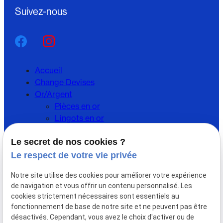
Suivez-nous
Accueil
Change Devises
Or/Argent
Pièces en or
Lingots en or
Pièces d'argent
Lingots d'argent
Le secret de nos cookies ?
Achat / Vente Or
Le respect de votre vie privée
Achat / Vente Argent
Notre site utilise des cookies pour améliorer votre expérience
Rachat de bijoux en or
de navigation et vous offrir un contenu personnalisé. Les
Informations
cookies strictement nécessaires sont essentiels au
Fiscalité
fonctionnement de base de notre site et ne peuvent pas être
Les agences
désactivés. Cependant, vous avez le choix d'activer ou de